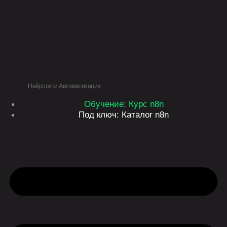
Перейти
к
содержимому
Нейросети:Автоматизация
Обучение: Курс n8n
Под ключ: Каталог n8n