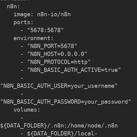
  n8n:

    image: n8n-io/n8n

    ports:

      - "5678:5678"

    environment:

      - "N8N_PORT=5678"

      - "N8N_HOST=0.0.0.0"

      - "N8N_PROTOCOL=http"

      - "N8N_BASIC_AUTH_ACTIVE=true"

      - 
"N8N_BASIC_AUTH_USER=your_username"

      - 
"N8N_BASIC_AUTH_PASSWORD=your_password"

    volumes:

      - 
${DATA_FOLDER}/.n8n:/home/node/.n8n

      - ${DATA_FOLDER}/local-