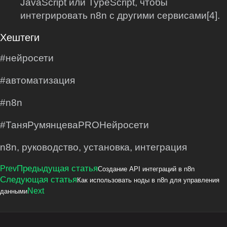
JavaScript или TypeScript, чтобы
интегрировать n8n с другими сервисами[4].
Хештеги
#нейросети
#автоматизация
#n8n
#ТаняРумянцеваPROНейросети
n8n, руководство, установка, интеграция
Предыдущая статья
Prev
Создание API интеграций в n8n
Следующая статья
Как использовать ноды в n8n для управления
Next
данными