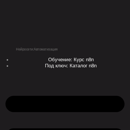
Перейти
к
содержимому
Нейросети:Автоматизация
Обучение: Курс n8n
Под ключ: Каталог n8n