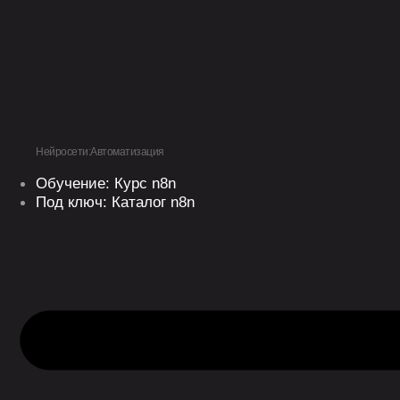
Перейти
к
содержимому
Нейросети:Автоматизация
Обучение: Курс n8n
Под ключ: Каталог n8n